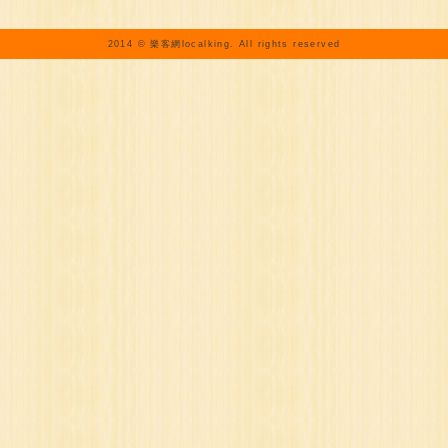
2014 © 樂客網localking. All rights reserved