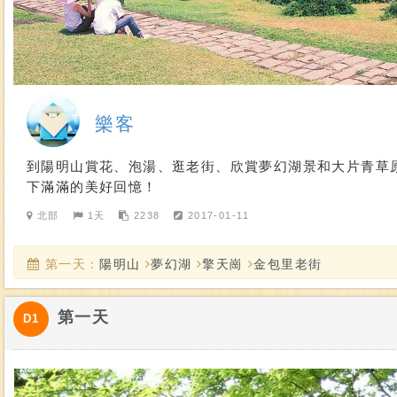
樂客
到陽明山賞花、泡湯、逛老街、欣賞夢幻湖景和大片青草
下滿滿的美好回憶！
北部
1天
2238
2017-01-11
第一天：
陽明山
夢幻湖
擎天崗
金包里老街
第一天
D1