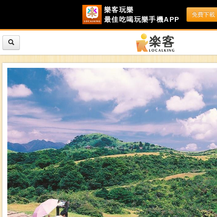
樂客玩樂
免費下載
最佳吃喝玩樂手機APP
"樂遊陽明山 陽明山就該這樣玩！"