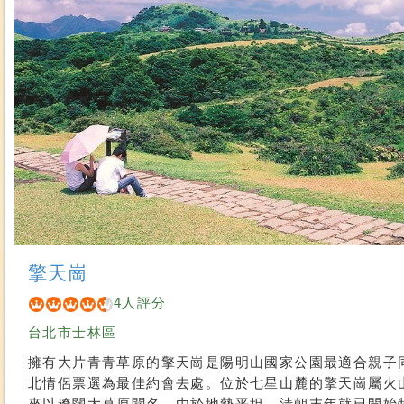
擎天崗
4人評分
台北市士林區
擁有大片青青草原的擎天崗是陽明山國家公園最適合親子
北情侶票選為最佳約會去處。位於七星山麓的擎天崗屬火
來以遼闊大草原聞名。由於地勢平坦，清朝末年就已開始牧牛